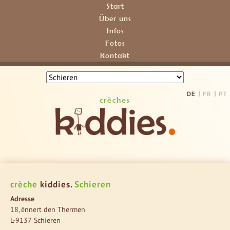
Start
Über uns
Infos
Fotos
Kontakt
DE
FR
PT
crèches
crèche
kiddies.
Schieren
Adresse
18, ënnert den Thermen
L-9137 Schieren