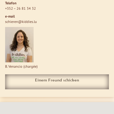
Telefon
+352 – 26 81 34 32
e-mail
schieren@kiddies.lu
B. Venancio (chargée)
Einem Freund schicken